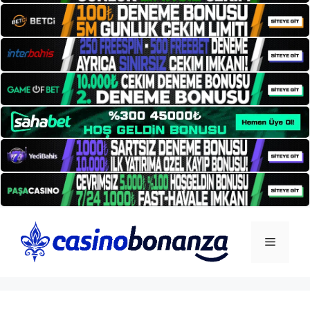
İçeriğe
atla
Menü