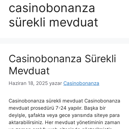
casinobonanza
sürekli mevduat
Casinobonanza Sürekli
Mevduat
Haziran 18, 2025
yazar
Casinobonanza
Casinobonanza sürekli mevduat Casinobonanza
mevduat prosedürü 7-24 yapılır. Başka bir
deyişle, şafakta veya gece yarısında siteye para
aktarabilirsiniz. Her mevduat yönetiminin zaman