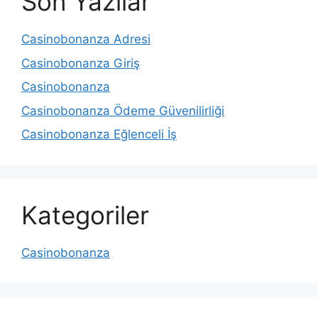
Son Yazılar
Casinobonanza Adresi
Casinobonanza Giriş
Casinobonanza
Casinobonanza Ödeme Güvenilirliği
Casinobonanza Eğlenceli İş
Kategoriler
Casinobonanza