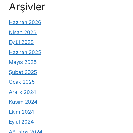
Arşivler
Haziran 2026
Nisan 2026
Eylül 2025
Haziran 2025
Mayıs 2025
Şubat 2025
Ocak 2025
Aralık 2024
Kasım 2024
Ekim 2024
Eylül 2024
Ağustos 2024