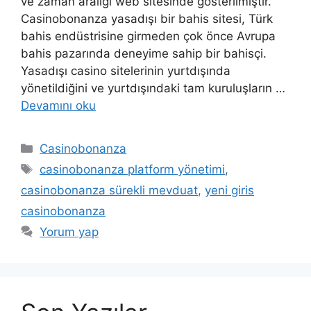
ve zaman aralığı web sitesinde gösterilmiştir.
Casinobonanza yasadışı bir bahis sitesi, Türk
bahis endüstrisine girmeden çok önce Avrupa
bahis pazarında deneyime sahip bir bahisçi.
Yasadışı casino sitelerinin yurtdışında
yönetildiğini ve yurtdışındaki tam kuruluşların …
Devamını oku
Kategoriler
Casinobonanza
Etiketler
casinobonanza platform yönetimi
,
casinobonanza sürekli mevduat
,
yeni giris
casinobonanza
Yorum yap