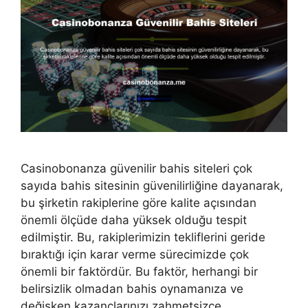
Casinobonanza güvenilir bahis siteleri çok
sayıda bahis sitesinin güvenilirliğine dayanarak,
bu şirketin rakiplerine göre kalite açısından
önemli ölçüde daha yüksek olduğu tespit
edilmiştir. Bu, rakiplerimizin tekliflerini geride
bıraktığı için karar verme sürecimizde çok
önemli bir faktördür. Bu faktör, herhangi bir
belirsizlik olmadan bahis oynamanıza ve
değişken kazançlarınızı zahmetsizce