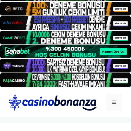
İçeriğe
atla
Menü