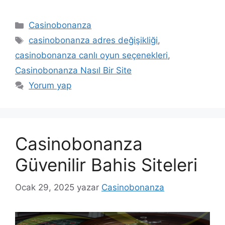
Kategoriler
Casinobonanza
Etiketler
casinobonanza adres değişikliği
,
casinobonanza canlı oyun seçenekleri
,
Casinobonanza Nasıl Bir Site
Yorum yap
Casinobonanza
Güvenilir Bahis Siteleri
Ocak 29, 2025
yazar
Casinobonanza