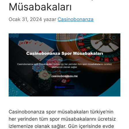
Müsabakaları
Ocak 31, 2024
yazar
Casinobonanza
Casinobonanza spor müsabakaları türkiye’nin
her yerinden tüm spor müsabakalarını ücretsiz
izlemenize olanak sağlar. Gün içerisinde evde