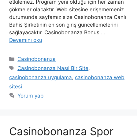
etkilemez. Program yeni olduğu için her zaman
çökmeler olacaktır. Web sitesine erişememeniz
durumunda sayfamız size Casinobonanza Canlı
Bahis Şirketinin en son giriş güncellemelerini
sağlayacaktır. Casinobonanza Bonus …
Devamını oku
Kategoriler
Casinobonanza
Etiketler
Casinobonanza Nasıl Bir Site
,
casinobonanza uygulama
,
casinobonanza web
sitesi
Yorum yap
Casinobonanza Spor