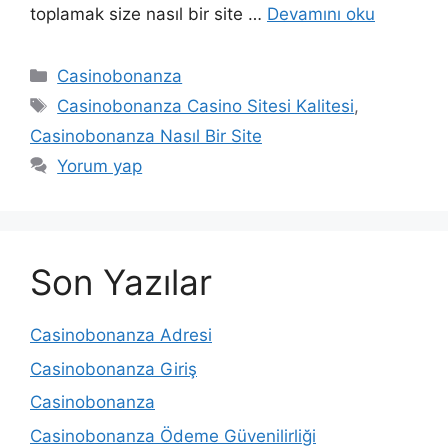
toplamak size nasıl bir site …
Devamını oku
Kategoriler
Casinobonanza
Etiketler
Casinobonanza Casino Sitesi Kalitesi
,
Casinobonanza Nasıl Bir Site
Yorum yap
Son Yazılar
Casinobonanza Adresi
Casinobonanza Giriş
Casinobonanza
Casinobonanza Ödeme Güvenilirliği