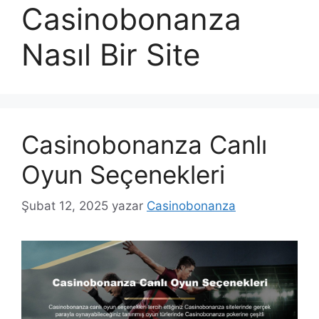
Casinobonanza
Nasıl Bir Site
Casinobonanza Canlı
Oyun Seçenekleri
Şubat 12, 2025
yazar
Casinobonanza