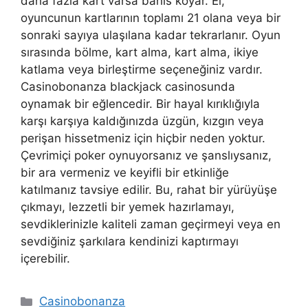
daha fazla kart varsa bahis koyar. El,
oyuncunun kartlarının toplamı 21 olana veya bir
sonraki sayıya ulaşılana kadar tekrarlanır. Oyun
sırasında bölme, kart alma, kart alma, ikiye
katlama veya birleştirme seçeneğiniz vardır.
Casinobonanza blackjack casinosunda
oynamak bir eğlencedir. Bir hayal kırıklığıyla
karşı karşıya kaldığınızda üzgün, kızgın veya
perişan hissetmeniz için hiçbir neden yoktur.
Çevrimiçi poker oynuyorsanız ve şanslıysanız,
bir ara vermeniz ve keyifli bir etkinliğe
katılmanız tavsiye edilir. Bu, rahat bir yürüyüşe
çıkmayı, lezzetli bir yemek hazırlamayı,
sevdiklerinizle kaliteli zaman geçirmeyi veya en
sevdiğiniz şarkılara kendinizi kaptırmayı
içerebilir.
Kategoriler
Casinobonanza