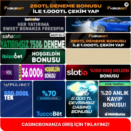
×
CASINOBONANZA GİRİŞ İÇİN TIKLAYINIZ!