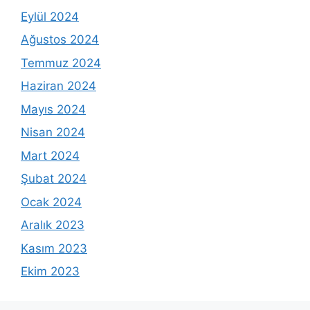
Eylül 2024
Ağustos 2024
Temmuz 2024
Haziran 2024
Mayıs 2024
Nisan 2024
Mart 2024
Şubat 2024
Ocak 2024
Aralık 2023
Kasım 2023
Ekim 2023