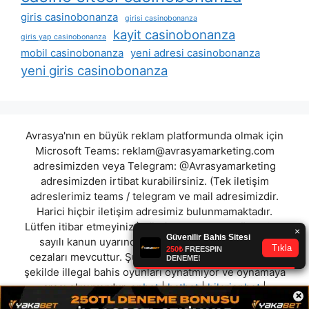
giris casinobonanza
girisi casinobonanza
kayit casinobonanza
giris yap casinobonanza
mobil casinobonanza
yeni adresi casinobonanza
yeni giris casinobonanza
Avrasya'nın en büyük reklam platformunda olmak için
Microsoft Teams:
reklam@avrasyamarketing.com
adresimizden veya Telegram: @Avrasyamarketing
adresimizden irtibat kurabilirsiniz. (Tek iletişim
adreslerimiz teams / telegram ve mail adresimizdir.
Harici hiçbir iletişim adresimiz bulunmamaktadır.
Lütfen itibar etmeyiniz.) Türkiye yasalarına göre 7258
sayılı kanun uyarınca yasa dışı bahis oynamanın
cezaları mevcuttur. Şu an bulunduğunuz site hiç bir
şekilde illegal bahis oyunları oynatmıyor ve oynamaya
aracı olmuyordur.
enbet
|
hatbet
|
hilarionbet
|
×
moronicasino
|
rabbitbet
|
betgray
|
casinra
|
dogobet