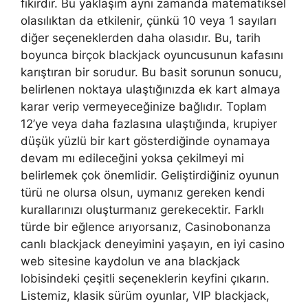
fikirdir. Bu yaklaşım aynı zamanda matematiksel
olasılıktan da etkilenir, çünkü 10 veya 1 sayıları
diğer seçeneklerden daha olasıdır. Bu, tarih
boyunca birçok blackjack oyuncusunun kafasını
karıştıran bir sorudur. Bu basit sorunun sonucu,
belirlenen noktaya ulaştığınızda ek kart almaya
karar verip vermeyeceğinize bağlıdır. Toplam
12’ye veya daha fazlasına ulaştığında, krupiyer
düşük yüzlü bir kart gösterdiğinde oynamaya
devam mı edileceğini yoksa çekilmeyi mi
belirlemek çok önemlidir. Geliştirdiğiniz oyunun
türü ne olursa olsun, uymanız gereken kendi
kurallarınızı oluşturmanız gerekecektir. Farklı
türde bir eğlence arıyorsanız, Casinobonanza
canlı blackjack deneyimini yaşayın, en iyi casino
web sitesine kaydolun ve ana blackjack
lobisindeki çeşitli seçeneklerin keyfini çıkarın.
Listemiz, klasik sürüm oyunlar, VIP blackjack,