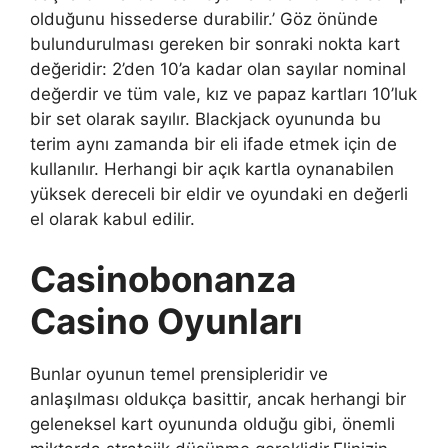
olduğunu hissederse durabilir.’ Göz önünde
bulundurulması gereken bir sonraki nokta kart
değeridir: 2’den 10’a kadar olan sayılar nominal
değerdir ve tüm vale, kız ve papaz kartları 10’luk
bir set olarak sayılır. Blackjack oyununda bu
terim aynı zamanda bir eli ifade etmek için de
kullanılır. Herhangi bir açık kartla oynanabilen
yüksek dereceli bir eldir ve oyundaki en değerli
el olarak kabul edilir.
Casinobonanza
Casino Oyunları
Bunlar oyunun temel prensipleridir ve
anlaşılması oldukça basittir, ancak herhangi bir
geleneksel kart oyununda olduğu gibi, önemli