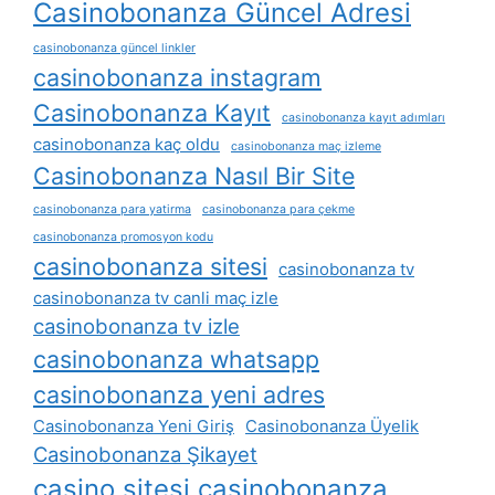
Casinobonanza Güncel Adresi
casinobonanza güncel linkler
casinobonanza instagram
Casinobonanza Kayıt
casinobonanza kayıt adımları
casinobonanza kaç oldu
casinobonanza maç izleme
Casinobonanza Nasıl Bir Site
casinobonanza para yatirma
casinobonanza para çekme
casinobonanza promosyon kodu
casinobonanza sitesi
casinobonanza tv
casinobonanza tv canli maç izle
casinobonanza tv izle
casinobonanza whatsapp
casinobonanza yeni adres
Casinobonanza Yeni Giriş
Casinobonanza Üyelik
Casinobonanza Şikayet
casino sitesi casinobonanza