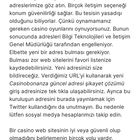
adreslerimize göz atın. Birçok iletişim seçeneği
konum güvenilirliği sağlar. Bu tesisin yasadışı
olduğunu biliyorlar. Çünkü oynamamanız
gereken casino oyunlarını oynuyorsunuz. Bunun
sonucunda adresleri Bilgi Teknolojileri ve İletişim
Genel Müdürlüğü tarafından engelleniyor.
Elbette yeni bir adres bulması gerekiyor.
Bulması zor web sitelerini favori listenize
kaydedebilirsiniz. Yeni adresinizi size
bildireceğiz. Verdiğimiz URL’yi kullanarak yeni
Casinobonanza güncel adresi şikayet çözümü
giriş adresinize tek tıkla ulaşabilirsiniz. Ayrıca bu
kuruluşun adresini burada yayınlamak için
Twitter kullandığını da unutmayın. Bu nedenle
lütfen sosyal medya hesaplarımızı takip edin.
Bir casino web sitesinin iyi veya güvenli olup
olmadığını belirlemenin birçok yolu vardır.