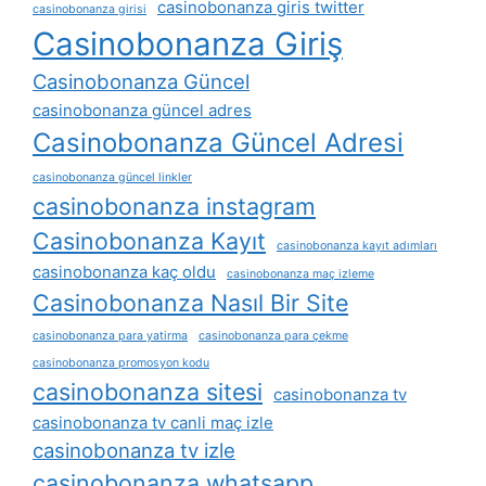
casinobonanza giris twitter
casinobonanza girisi
Casinobonanza Giriş
Casinobonanza Güncel
casinobonanza güncel adres
Casinobonanza Güncel Adresi
casinobonanza güncel linkler
casinobonanza instagram
Casinobonanza Kayıt
casinobonanza kayıt adımları
casinobonanza kaç oldu
casinobonanza maç izleme
Casinobonanza Nasıl Bir Site
casinobonanza para yatirma
casinobonanza para çekme
casinobonanza promosyon kodu
casinobonanza sitesi
casinobonanza tv
casinobonanza tv canli maç izle
casinobonanza tv izle
casinobonanza whatsapp