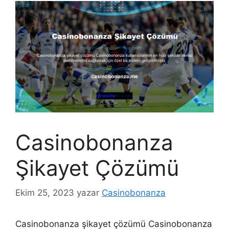
Casinobonanza
Şikayet Çözümü
Ekim 25, 2023
yazar
Casinobonanza
Casinobonanza şikayet çözümü Casinobonanza