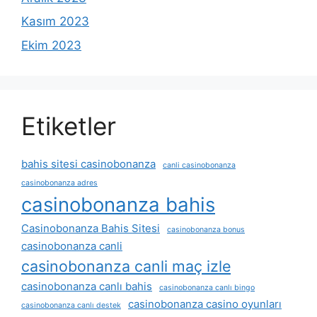
Kasım 2023
Ekim 2023
Etiketler
bahis sitesi casinobonanza
canli casinobonanza
casinobonanza adres
casinobonanza bahis
Casinobonanza Bahis Sitesi
casinobonanza bonus
casinobonanza canli
casinobonanza canli maç izle
casinobonanza canlı bahis
casinobonanza canlı bingo
casinobonanza casino oyunları
casinobonanza canlı destek