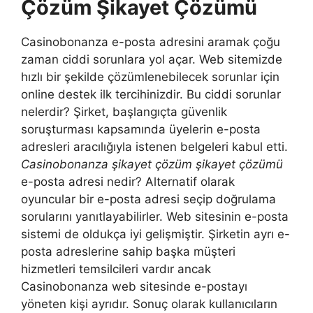
Çözüm Şikayet Çözümü
Casinobonanza e-posta adresini aramak çoğu
zaman ciddi sorunlara yol açar. Web sitemizde
hızlı bir şekilde çözümlenebilecek sorunlar için
online destek ilk tercihinizdir. Bu ciddi sorunlar
nelerdir? Şirket, başlangıçta güvenlik
soruşturması kapsamında üyelerin e-posta
adresleri aracılığıyla istenen belgeleri kabul etti.
Casinobonanza şikayet çözüm şikayet çözümü
e-posta adresi nedir? Alternatif olarak
oyuncular bir e-posta adresi seçip doğrulama
sorularını yanıtlayabilirler. Web sitesinin e-posta
sistemi de oldukça iyi gelişmiştir. Şirketin ayrı e-
posta adreslerine sahip başka müşteri
hizmetleri temsilcileri vardır ancak
Casinobonanza web sitesinde e-postayı
yöneten kişi ayrıdır. Sonuç olarak kullanıcıların