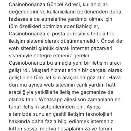
Casinobonanza Güncel Adresi, kullanıcıları
değerlendirir ve kullanıcıların beklenenden daha
fazlasını elde etmelerine yardımcı olmak için
tüm özellikleri optimize eder.Bahisçiler,
Casinobonanza e-posta adresini sitedeki tek
iletişim sistemi olarak düşünmemelidir. Öncelikle
web sitenizi günlük olarak İnternet pazaryeri
sistemiyle entegre etmeniz gerekir.
Casinobonanza bu amaçla yeni bir iletişim aracı
geliştirdi. Müşteri hizmetlerinin bir parçası olarak
geliştirilen tüm iletişim araçlarına göz atın. Hava
durumu ayrıca web sitesinin canlı yardım hattı
aracılığıyla yetkililerle iletişime geçmenize de
olanak tanır. Whatsapp ailesi son zamanların en
tuhaf iletişim sistemlerinden biri. Ayrıca
sitemizde sunulan çeşitli iletişim teknolojileri
hakkında daha fazla bilgi edinmek isterseniz
lütfen sosyal medya hesaplarımıza ve forum