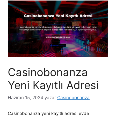
Casinobonanza
Yeni Kayıtlı Adresi
Haziran 15, 2024
yazar
Casinobonanza
Casinobonanza yeni kayıtlı adresi evde