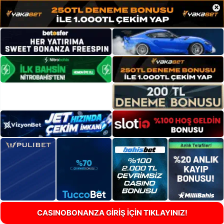
×
CASINOBONANZA GİRİŞ İÇİN TIKLAYINIZ!