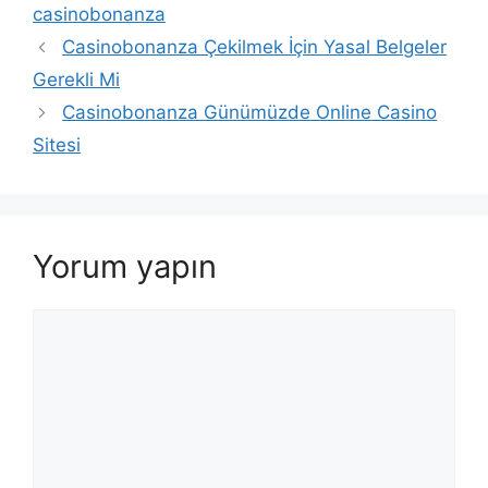
casinobonanza
Casinobonanza Çekilmek İçin Yasal Belgeler
Gerekli Mi
Casinobonanza Günümüzde Online Casino
Sitesi
Yorum yapın
Yorum