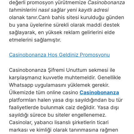
değerli promosyon yürütmemize
Casinobonanza
tahminlerini nasıl sağlar yeni kayıtlı adresi
olanak tanır.Canlı bahis sitesi kurulduğu günden
bu yana üyelerine sürekli olarak maddi destek
sağlayarak, en yüksek reklam gelirlerini elde
etmelerini sağlamıştır.
Casinobonanza Hoş Geldiniz Promosyonu
Casinobonanza Şifremi Unuttum sekmesi ile
karşılaşmanız kuvvetle muhtemeldir. Genellikle
Whatsapp uygulamasını yüklemek gerekir.
Ülkemizde tüm online casino
Casinobonanza
platformları halen yasa dışı sayıldığından bu tür
faaliyetlerde bulunmak caiz değildir. Yasa dışı
sayıldığı sürece bu siteler engellenemez.
Casinolar, yabancı lisanslı şirketlerin ticari
markası ve kimliği olarak tanınmasına rağmen