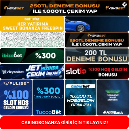
×
CASINOBONANZA GİRİŞ İÇİN TIKLAYINIZ!