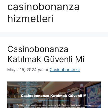
casinobonanza
hizmetleri
Casinobonanza
Katılmak Güvenli Mi
Mayıs 15, 2024
yazar
Casinobonanza