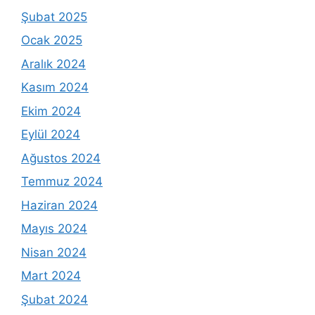
Şubat 2025
Ocak 2025
Aralık 2024
Kasım 2024
Ekim 2024
Eylül 2024
Ağustos 2024
Temmuz 2024
Haziran 2024
Mayıs 2024
Nisan 2024
Mart 2024
Şubat 2024