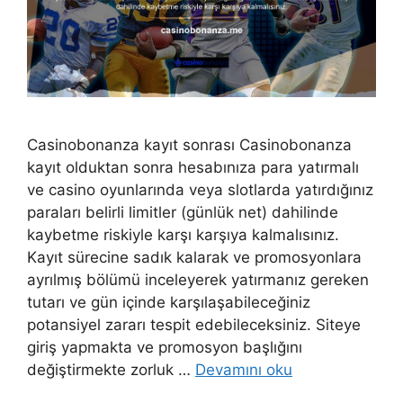
Casinobonanza kayıt sonrası Casinobonanza
kayıt olduktan sonra hesabınıza para yatırmalı
ve casino oyunlarında veya slotlarda yatırdığınız
paraları belirli limitler (günlük net) dahilinde
kaybetme riskiyle karşı karşıya kalmalısınız.
Kayıt sürecine sadık kalarak ve promosyonlara
ayrılmış bölümü inceleyerek yatırmanız gereken
tutarı ve gün içinde karşılaşabileceğiniz
potansiyel zararı tespit edebileceksiniz. Siteye
giriş yapmakta ve promosyon başlığını
değiştirmekte zorluk …
Devamını oku