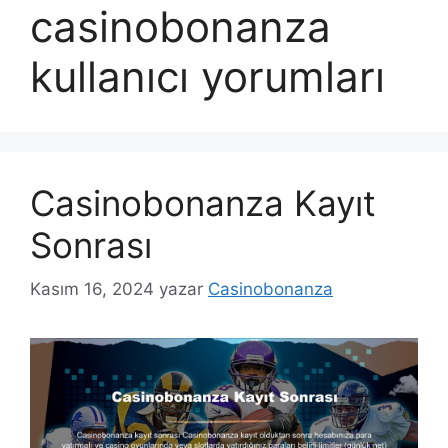
casinobonanza
kullanıcı yorumları
Casinobonanza Kayıt
Sonrası
Kasım 16, 2024
yazar
Casinobonanza