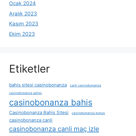
Ocak 2024
Aralık 2023
Kasım 2023
Ekim 2023
Etiketler
bahis sitesi casinobonanza
canli casinobonanza
casinobonanza adres
casinobonanza bahis
Casinobonanza Bahis Sitesi
casinobonanza bonus
casinobonanza canli
casinobonanza canli maç izle