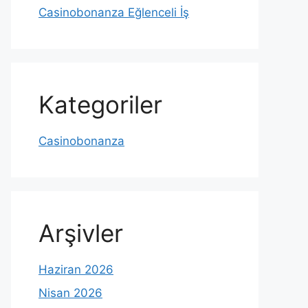
Casinobonanza Eğlenceli İş
Kategoriler
Casinobonanza
Arşivler
Haziran 2026
Nisan 2026