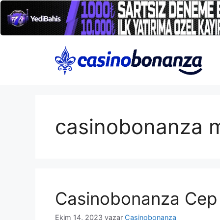
İçeriğe
atla
casinobonanza m
Casinobonanza Cep 
Ekim 14, 2023
yazar
Casinobonanza