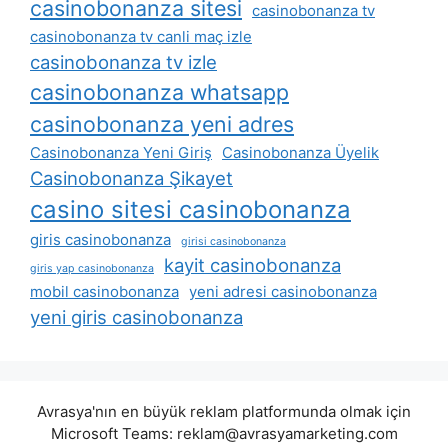
casinobonanza sitesi
casinobonanza tv
casinobonanza tv canli maç izle
casinobonanza tv izle
casinobonanza whatsapp
casinobonanza yeni adres
Casinobonanza Yeni Giriş
Casinobonanza Üyelik
Casinobonanza Şikayet
casino sitesi casinobonanza
giris casinobonanza
girisi casinobonanza
kayit casinobonanza
giris yap casinobonanza
mobil casinobonanza
yeni adresi casinobonanza
yeni giris casinobonanza
Avrasya'nın en büyük reklam platformunda olmak için
Microsoft Teams:
reklam@avrasyamarketing.com