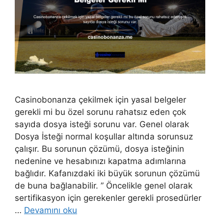
Casinobonanza çekilmek için yasal belgeler
gerekli mi bu özel sorunu rahatsız eden çok
sayıda dosya isteği sorunu var. Genel olarak
Dosya İsteği normal koşullar altında sorunsuz
çalışır. Bu sorunun çözümü, dosya isteğinin
nedenine ve hesabınızı kapatma adımlarına
bağlıdır. Kafanızdaki iki büyük sorunun çözümü
de buna bağlanabilir. ” Öncelikle genel olarak
sertifikasyon için gerekenler gerekli prosedürler
…
Devamını oku