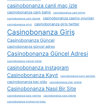
casinobonanza canli maç izle
casinobonanza canlı bahis
casinobonanza canlı bingo
casinobonanza casino oyunları
casinobonanza canlı destek
casinobonanza giris twitter
casinobonanza girisi
Casinobonanza Giriş
Casinobonanza Güncel
casinobonanza güncel adres
Casinobonanza Güncel Adresi
casinobonanza güncel linkler
casinobonanza instagram
Casinobonanza Kayıt
casinobonanza kayıt adımları
casinobonanza kaç oldu
casinobonanza maç izleme
Casinobonanza Nasıl Bir Site
casinobonanza para yatirma
casinobonanza para çekme
casinobonanza promosyon kodu