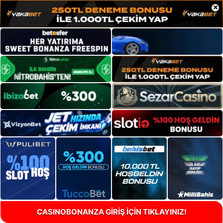
×
CASINOBONANZA GİRİŞ İÇİN TIKLAYINIZ!