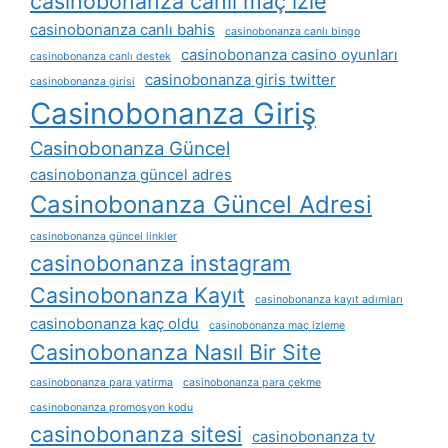
casinobonanza canli maç izle
casinobonanza canlı bahis
casinobonanza canlı bingo
casinobonanza casino oyunları
casinobonanza canlı destek
casinobonanza giris twitter
casinobonanza girisi
Casinobonanza Giriş
Casinobonanza Güncel
casinobonanza güncel adres
Casinobonanza Güncel Adresi
casinobonanza güncel linkler
casinobonanza instagram
Casinobonanza Kayıt
casinobonanza kayıt adımları
casinobonanza kaç oldu
casinobonanza maç izleme
Casinobonanza Nasıl Bir Site
casinobonanza para yatirma
casinobonanza para çekme
casinobonanza promosyon kodu
casinobonanza sitesi
casinobonanza tv