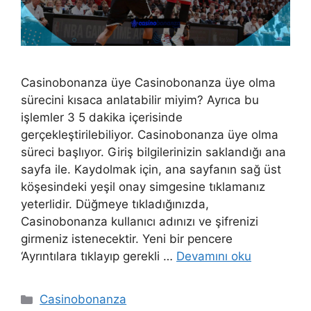
Casinobonanza üye Casinobonanza üye olma
sürecini kısaca anlatabilir miyim? Ayrıca bu
işlemler 3 5 dakika içerisinde
gerçekleştirilebiliyor. Casinobonanza üye olma
süreci başlıyor. Giriş bilgilerinizin saklandığı ana
sayfa ile. Kaydolmak için, ana sayfanın sağ üst
köşesindeki yeşil onay simgesine tıklamanız
yeterlidir. Düğmeye tıkladığınızda,
Casinobonanza kullanıcı adınızı ve şifrenizi
girmeniz istenecektir. Yeni bir pencere
‘Ayrıntılara tıklayıp gerekli …
Devamını oku
Kategoriler
Casinobonanza