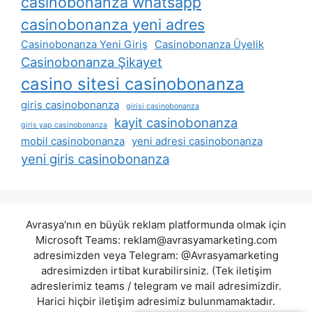
casinobonanza whatsapp
casinobonanza yeni adres
Casinobonanza Yeni Giriş
Casinobonanza Üyelik
Casinobonanza Şikayet
casino sitesi casinobonanza
giris casinobonanza
girisi casinobonanza
kayit casinobonanza
giris yap casinobonanza
mobil casinobonanza
yeni adresi casinobonanza
yeni giris casinobonanza
Avrasya'nın en büyük reklam platformunda olmak için
Microsoft Teams:
reklam@avrasyamarketing.com
adresimizden veya Telegram: @Avrasyamarketing
adresimizden irtibat kurabilirsiniz. (Tek iletişim
adreslerimiz teams / telegram ve mail adresimizdir.
Harici hiçbir iletişim adresimiz bulunmamaktadır.