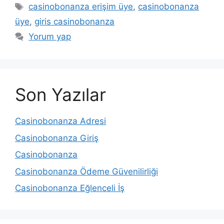
Etiketler
casinobonanza erişim üye
,
casinobonanza
üye
,
giris casinobonanza
Yorum yap
Son Yazılar
Casinobonanza Adresi
Casinobonanza Giriş
Casinobonanza
Casinobonanza Ödeme Güvenilirliği
Casinobonanza Eğlenceli İş