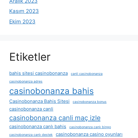
Aralık 2023
Kasım 2023
Ekim 2023
Etiketler
bahis sitesi casinobonanza
canli casinobonanza
casinobonanza adres
casinobonanza bahis
Casinobonanza Bahis Sitesi
casinobonanza bonus
casinobonanza canli
casinobonanza canli maç izle
casinobonanza canlı bahis
casinobonanza canlı bingo
casinobonanza casino oyunları
casinobonanza canlı destek