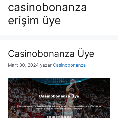
casinobonanza
erişim üye
Casinobonanza Üye
Mart 30, 2024
yazar
Casinobonanza