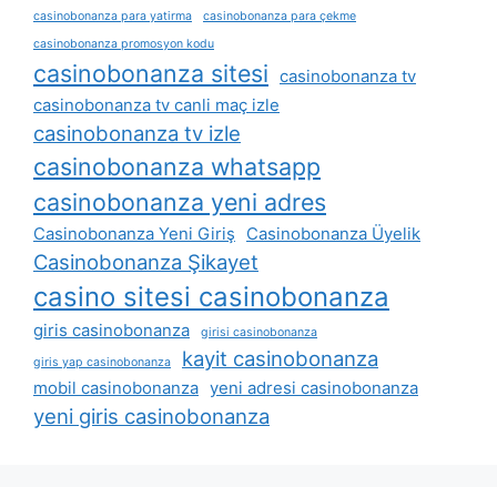
casinobonanza para yatirma
casinobonanza para çekme
casinobonanza promosyon kodu
casinobonanza sitesi
casinobonanza tv
casinobonanza tv canli maç izle
casinobonanza tv izle
casinobonanza whatsapp
casinobonanza yeni adres
Casinobonanza Yeni Giriş
Casinobonanza Üyelik
Casinobonanza Şikayet
casino sitesi casinobonanza
giris casinobonanza
girisi casinobonanza
kayit casinobonanza
giris yap casinobonanza
mobil casinobonanza
yeni adresi casinobonanza
yeni giris casinobonanza