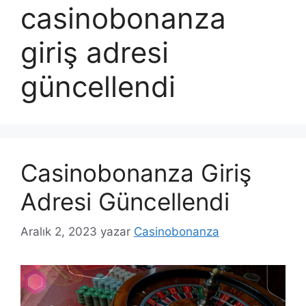
casinobonanza
giriş adresi
güncellendi
Casinobonanza Giriş
Adresi Güncellendi
Aralık 2, 2023
yazar
Casinobonanza