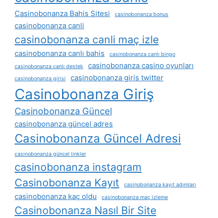
Casinobonanza Bahis Sitesi
casinobonanza bonus
casinobonanza canli
casinobonanza canli maç izle
casinobonanza canlı bahis
casinobonanza canlı bingo
casinobonanza casino oyunları
casinobonanza canlı destek
casinobonanza giris twitter
casinobonanza girisi
Casinobonanza Giriş
Casinobonanza Güncel
casinobonanza güncel adres
Casinobonanza Güncel Adresi
casinobonanza güncel linkler
casinobonanza instagram
Casinobonanza Kayıt
casinobonanza kayıt adımları
casinobonanza kaç oldu
casinobonanza maç izleme
Casinobonanza Nasıl Bir Site