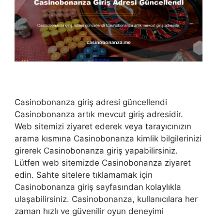
Casinobonanza giriş adresi güncellendi
Casinobonanza artık mevcut giriş adresidir.
Web sitemizi ziyaret ederek veya tarayıcınızın
arama kısmına Casinobonanza kimlik bilgilerinizi
girerek Casinobonanza giriş yapabilirsiniz.
Lütfen web sitemizde Casinobonanza ziyaret
edin. Sahte sitelere tıklamamak için
Casinobonanza giriş sayfasından kolaylıkla
ulaşabilirsiniz. Casinobonanza, kullanıcılara her
zaman hızlı ve güvenilir oyun deneyimi