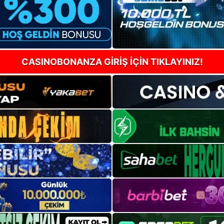
CASINOBONANZA GİRİŞ İÇİN TIKLAYINIZ!