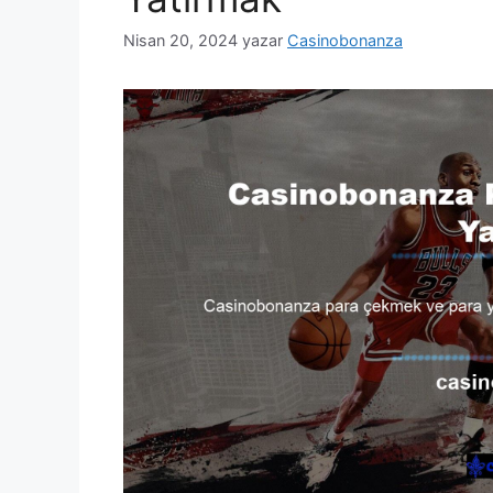
Nisan 20, 2024
yazar
Casinobonanza