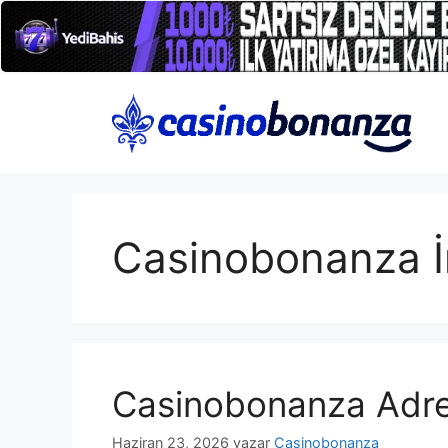
İçeriğe
atla
Casinobonanza İ
Casinobonanza Adre
Haziran 23, 2026
yazar
Casinobonanza