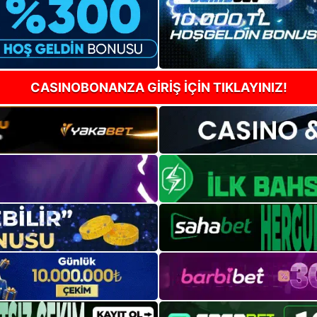
CASINOBONANZA GİRİŞ İÇİN TIKLAYINIZ!