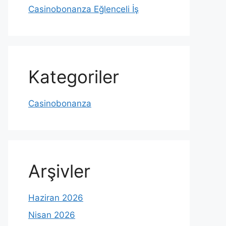
Casinobonanza Eğlenceli İş
Kategoriler
Casinobonanza
Arşivler
Haziran 2026
Nisan 2026