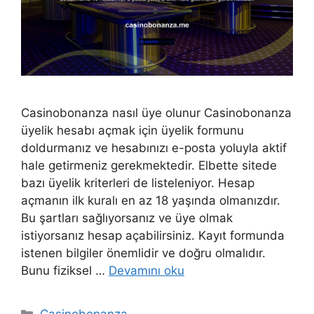
Casinobonanza nasıl üye olunur Casinobonanza
üyelik hesabı açmak için üyelik formunu
doldurmanız ve hesabınızı e-posta yoluyla aktif
hale getirmeniz gerekmektedir. Elbette sitede
bazı üyelik kriterleri de listeleniyor. Hesap
açmanın ilk kuralı en az 18 yaşında olmanızdır.
Bu şartları sağlıyorsanız ve üye olmak
istiyorsanız hesap açabilirsiniz. Kayıt formunda
istenen bilgiler önemlidir ve doğru olmalıdır.
Bunu fiziksel …
Devamını oku
Kategoriler