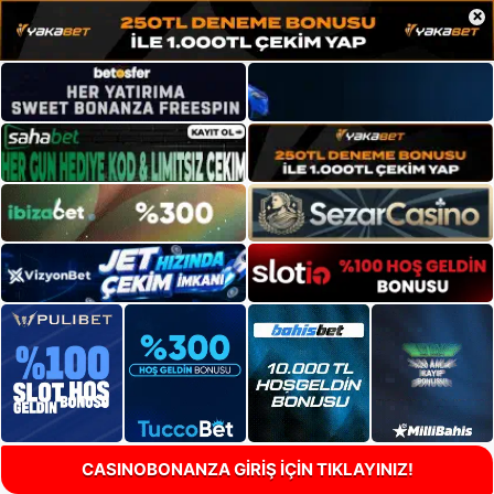
×
CASINOBONANZA GİRİŞ İÇİN TIKLAYINIZ!