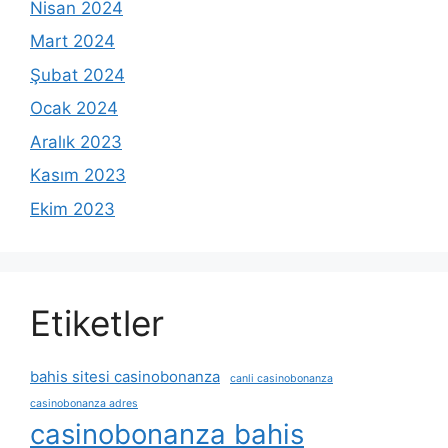
Nisan 2024
Mart 2024
Şubat 2024
Ocak 2024
Aralık 2023
Kasım 2023
Ekim 2023
Etiketler
bahis sitesi casinobonanza
canli casinobonanza
casinobonanza adres
casinobonanza bahis