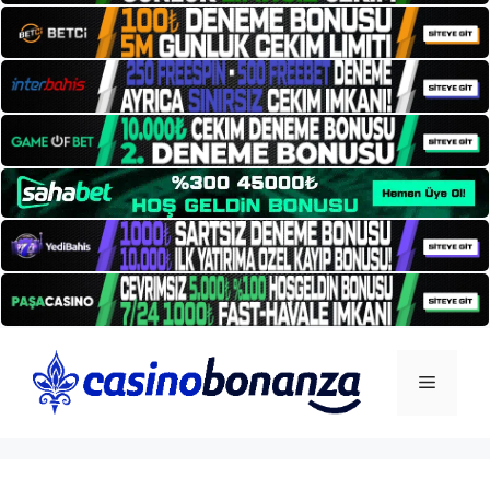
İçeriğe
atla
Menü