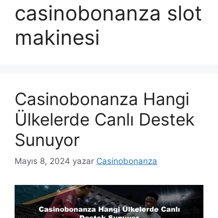
casinobonanza slot
makinesi
Casinobonanza Hangi
Ülkelerde Canlı Destek
Sunuyor
Mayıs 8, 2024
yazar
Casinobonanza