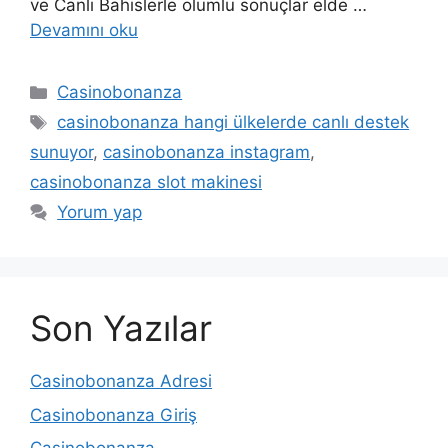
ve Canlı Bahislerle olumlu sonuçlar elde …
Devamını oku
Kategoriler
Casinobonanza
Etiketler
casinobonanza hangi ülkelerde canlı destek
sunuyor
,
casinobonanza instagram
,
casinobonanza slot makinesi
Yorum yap
Son Yazılar
Casinobonanza Adresi
Casinobonanza Giriş