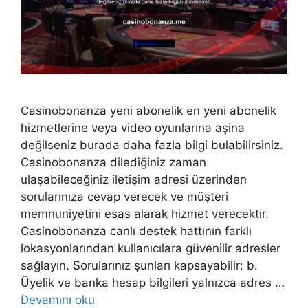
Casinobonanza yeni abonelik en yeni abonelik
hizmetlerine veya video oyunlarına aşina
değilseniz burada daha fazla bilgi bulabilirsiniz.
Casinobonanza dilediğiniz zaman
ulaşabileceğiniz iletişim adresi üzerinden
sorularınıza cevap verecek ve müşteri
memnuniyetini esas alarak hizmet verecektir.
Casinobonanza canlı destek hattının farklı
lokasyonlarından kullanıcılara güvenilir adresler
sağlayın. Sorularınız şunları kapsayabilir: b.
Üyelik ve banka hesap bilgileri yalnızca adres …
Devamını oku