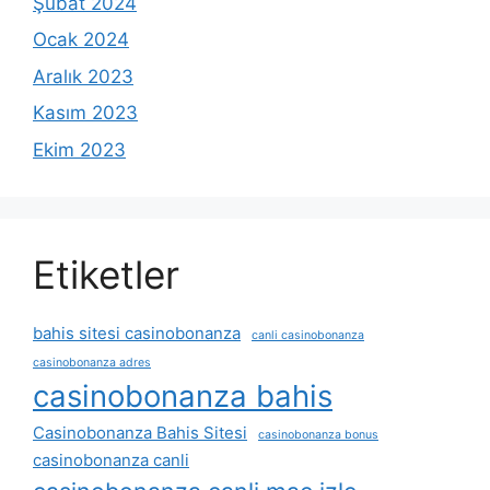
Şubat 2024
Ocak 2024
Aralık 2023
Kasım 2023
Ekim 2023
Etiketler
bahis sitesi casinobonanza
canli casinobonanza
casinobonanza adres
casinobonanza bahis
Casinobonanza Bahis Sitesi
casinobonanza bonus
casinobonanza canli