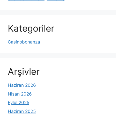
Kategoriler
Casinobonanza
Arşivler
Haziran 2026
Nisan 2026
Eylül 2025
Haziran 2025