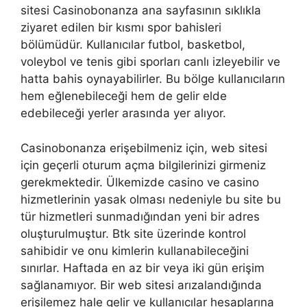
sitesi Casinobonanza ana sayfasının sıklıkla
ziyaret edilen bir kısmı spor bahisleri
bölümüdür. Kullanıcılar futbol, ​​basketbol, ​​
voleybol ve tenis gibi sporları canlı izleyebilir ve
hatta bahis oynayabilirler. Bu bölge kullanıcıların
hem eğlenebileceği hem de gelir elde
edebileceği yerler arasında yer alıyor.
Casinobonanza erişebilmeniz için, web sitesi
için geçerli oturum açma bilgilerinizi girmeniz
gerekmektedir. Ülkemizde casino ve casino
hizmetlerinin yasak olması nedeniyle bu site bu
tür hizmetleri sunmadığından yeni bir adres
oluşturulmuştur. Btk site üzerinde kontrol
sahibidir ve onu kimlerin kullanabileceğini
sınırlar. Haftada en az bir veya iki gün erişim
sağlanamıyor. Bir web sitesi arızalandığında
erişilemez hale gelir ve kullanıcılar hesaplarına