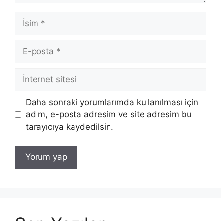
İsim
E-
posta
İnternet
sitesi
Daha sonraki yorumlarımda kullanılması için
adım, e-posta adresim ve site adresim bu
tarayıcıya kaydedilsin.