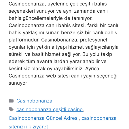
Casinobonanza, üyelerine çok çeşitli bahis
seçenekleri sunuyor ve aynı zamanda canlı
bahis güncellemeleriyle de tanınıyor.
Casinobonanza canlı bahis sitesi, farklı bir canlı
bahis yaklaşımı sunan benzersiz bir canlı bahis
platformudur. Casinobonanza, profesyonel
oyunlar için yetkin altyapı hizmet sağlayıcılarıyla
sürekli ve basit hizmet sağlıyor. Bu yolu takip
ederek tüm avantajlardan yararlanabilir ve
kesintisiz olarak oynayabilirsiniz. Ayrıca
Casinobonanza web sitesi canlı yayın seçeneği
sunuyor
Kategoriler
Casinobonanza
Etiketler
casinobonanza çeşitli casino
,
Casinobonanza Güncel Adresi
,
casinobonanza
sitenizi i̇lk ziyaret