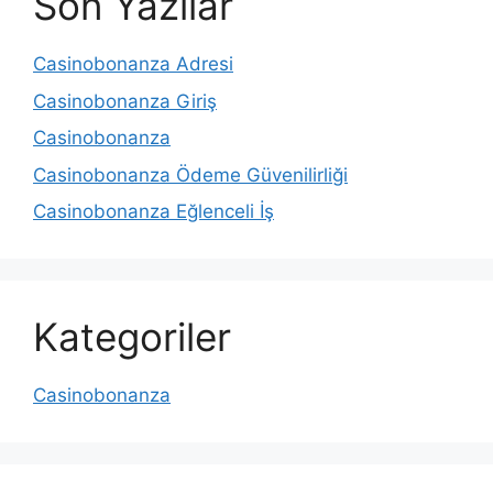
Son Yazılar
Casinobonanza Adresi
Casinobonanza Giriş
Casinobonanza
Casinobonanza Ödeme Güvenilirliği
Casinobonanza Eğlenceli İş
Kategoriler
Casinobonanza