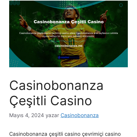
Casinobonanza
Çeşitli Casino
Mayıs 4, 2024
yazar
Casinobonanza
Casinobonanza çeşitli casino çevrimiçi casino