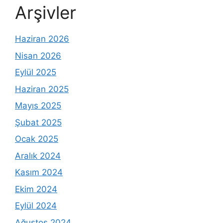
Arşivler
Haziran 2026
Nisan 2026
Eylül 2025
Haziran 2025
Mayıs 2025
Şubat 2025
Ocak 2025
Aralık 2024
Kasım 2024
Ekim 2024
Eylül 2024
Ağustos 2024