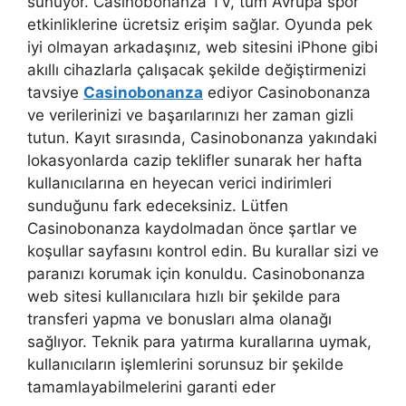
sunuyor. Casinobonanza TV, tüm Avrupa spor
etkinliklerine ücretsiz erişim sağlar. Oyunda pek
iyi olmayan arkadaşınız, web sitesini iPhone gibi
akıllı cihazlarla çalışacak şekilde değiştirmenizi
tavsiye
Casinobonanza
ediyor Casinobonanza
ve verilerinizi ve başarılarınızı her zaman gizli
tutun. Kayıt sırasında, Casinobonanza yakındaki
lokasyonlarda cazip teklifler sunarak her hafta
kullanıcılarına en heyecan verici indirimleri
sunduğunu fark edeceksiniz. Lütfen
Casinobonanza kaydolmadan önce şartlar ve
koşullar sayfasını kontrol edin. Bu kurallar sizi ve
paranızı korumak için konuldu. Casinobonanza
web sitesi kullanıcılara hızlı bir şekilde para
transferi yapma ve bonusları alma olanağı
sağlıyor. Teknik para yatırma kurallarına uymak,
kullanıcıların işlemlerini sorunsuz bir şekilde
tamamlayabilmelerini garanti eder