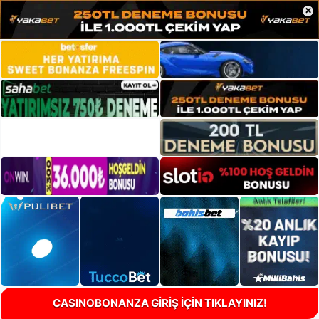
×
CASINOBONANZA GİRİŞ İÇİN TIKLAYINIZ!