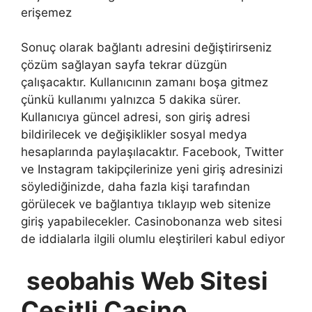
erişemez
Sonuç olarak bağlantı adresini değiştirirseniz
çözüm sağlayan sayfa tekrar düzgün
çalışacaktır. Kullanıcının zamanı boşa gitmez
çünkü kullanımı yalnızca 5 dakika sürer.
Kullanıcıya güncel adresi, son giriş adresi
bildirilecek ve değişiklikler sosyal medya
hesaplarında paylaşılacaktır. Facebook, Twitter
ve Instagram takipçilerinize yeni giriş adresinizi
söylediğinizde, daha fazla kişi tarafından
görülecek ve bağlantıya tıklayıp web sitenize
giriş yapabilecekler. Casinobonanza web sitesi
de iddialarla ilgili olumlu eleştirileri kabul ediyor
seobahis Web Sitesi
Çeşitli Casino