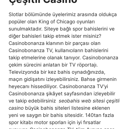
Slotlar bölümünde üyelerimiz arasında oldukça
popüler olan King of Chicago oyunları
sunulmaktadır. Siteye bağlı spor bahislerini ve
diğer bahisleri takip etmek ister misiniz?
Casinobonanza klanının bir parçası olan
Casinobonanza TV, kullanıcıların bahislerini
takip etmelerine olanak tanıyor. Casinobonanza
çekim sürecini anlatan bir TV röportajı.
Televizyonda bir kez bahis oynadığınızda,
maçın gidişatını izleyebilirsiniz. Bahse girmenin
heyecanı hissediliyor. Casinobonanza TV’yi
Casinobonanza şikâyet sayfasından izleyebilir
ve takip edebilirsiniz
seobahis web sitesi çeşitli
casino
büyük bahis siteleri listesine eklenen
yeni ve saygın bir bahis sitesidir. 140tan fazla
spor kitabı motor sporları için iyi fırsatlar