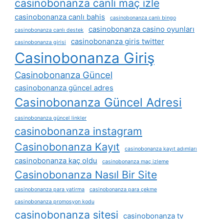
casinobonanza canli maç izle
casinobonanza canlı bahis
casinobonanza canlı bingo
casinobonanza casino oyunları
casinobonanza canlı destek
casinobonanza giris twitter
casinobonanza girisi
Casinobonanza Giriş
Casinobonanza Güncel
casinobonanza güncel adres
Casinobonanza Güncel Adresi
casinobonanza güncel linkler
casinobonanza instagram
Casinobonanza Kayıt
casinobonanza kayıt adımları
casinobonanza kaç oldu
casinobonanza maç izleme
Casinobonanza Nasıl Bir Site
casinobonanza para yatirma
casinobonanza para çekme
casinobonanza promosyon kodu
casinobonanza sitesi
casinobonanza tv