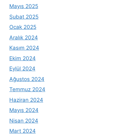
Mayıs 2025
Şubat 2025
Ocak 2025
Aralık 2024
Kasım 2024
Ekim 2024
Eylül 2024
Ağustos 2024
Temmuz 2024
Haziran 2024
Mayıs 2024
Nisan 2024
Mart 2024