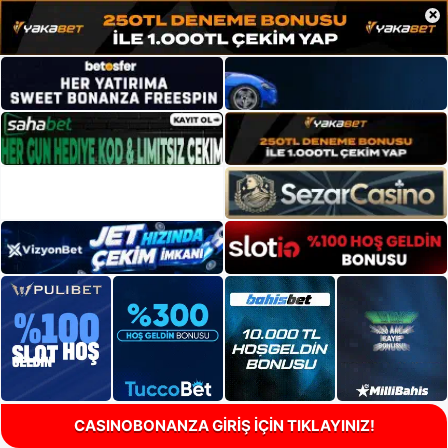
×
CASINOBONANZA GİRİŞ İÇİN TIKLAYINIZ!