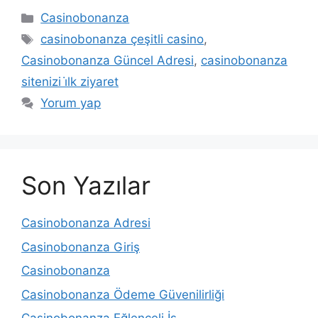
Kategoriler
Casinobonanza
Etiketler
casinobonanza çeşitli casino
,
Casinobonanza Güncel Adresi
,
casinobonanza
sitenizi i̇lk ziyaret
Yorum yap
Son Yazılar
Casinobonanza Adresi
Casinobonanza Giriş
Casinobonanza
Casinobonanza Ödeme Güvenilirliği