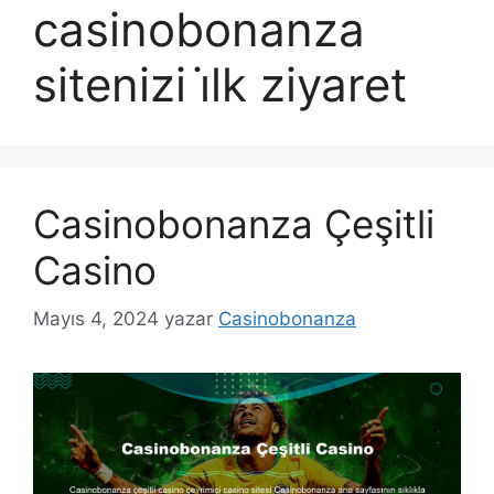
casinobonanza
sitenizi i̇lk ziyaret
Casinobonanza Çeşitli
Casino
Mayıs 4, 2024
yazar
Casinobonanza