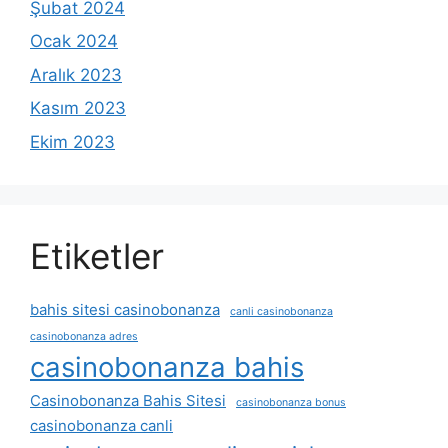
Şubat 2024
Ocak 2024
Aralık 2023
Kasım 2023
Ekim 2023
Etiketler
bahis sitesi casinobonanza
canli casinobonanza
casinobonanza adres
casinobonanza bahis
Casinobonanza Bahis Sitesi
casinobonanza bonus
casinobonanza canli