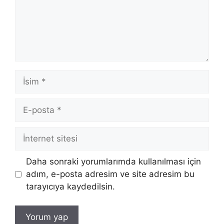
İsim
E-
posta
İnternet
sitesi
Daha sonraki yorumlarımda kullanılması için
adım, e-posta adresim ve site adresim bu
tarayıcıya kaydedilsin.