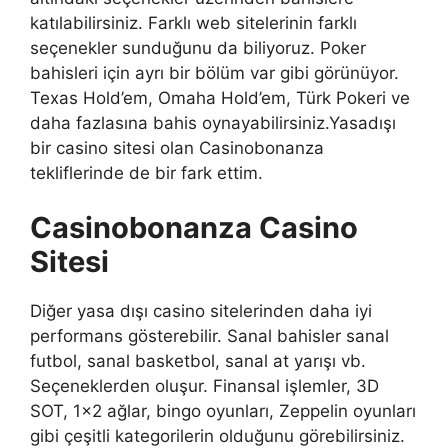
katılabilirsiniz. Farklı web sitelerinin farklı
seçenekler sunduğunu da biliyoruz. Poker
bahisleri için ayrı bir bölüm var gibi görünüyor.
Texas Hold’em, Omaha Hold’em, Türk Pokeri ve
daha fazlasına bahis oynayabilirsiniz.Yasadışı
bir casino sitesi olan Casinobonanza
tekliflerinde de bir fark ettim.
Casinobonanza Casino
Sitesi
Diğer yasa dışı casino sitelerinden daha iyi
performans gösterebilir. Sanal bahisler sanal
futbol, ​​sanal basketbol, ​​sanal at yarışı vb.
Seçeneklerden oluşur. Finansal işlemler, 3D
SOT, 1×2 ağlar, bingo oyunları, Zeppelin oyunları
gibi çeşitli kategorilerin olduğunu görebilirsiniz.