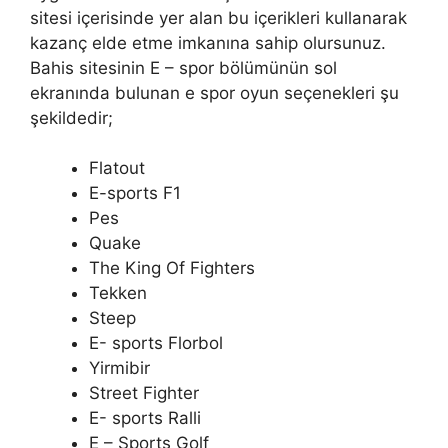
sitesi içerisinde yer alan bu içerikleri kullanarak
kazanç elde etme imkanına sahip olursunuz.
Bahis sitesinin E – spor bölümünün sol
ekranında bulunan e spor oyun seçenekleri şu
şekildedir;
Flatout
E-sports F1
Pes
Quake
The King Of Fighters
Tekken
Steep
E- sports Florbol
Yirmibir
Street Fighter
E- sports Ralli
E – Sports Golf