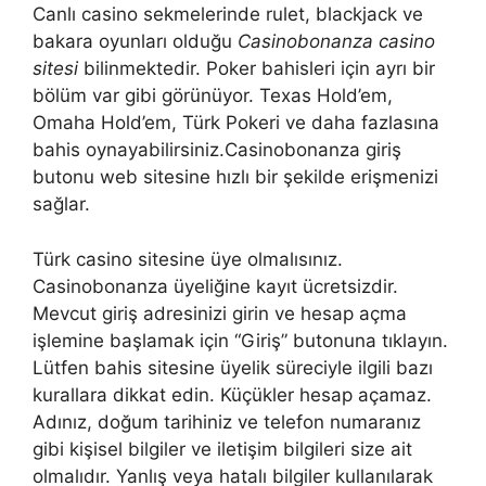
Canlı casino sekmelerinde rulet, blackjack ve
bakara oyunları olduğu
Casinobonanza casino
sitesi
bilinmektedir. Poker bahisleri için ayrı bir
bölüm var gibi görünüyor. Texas Hold’em,
Omaha Hold’em, Türk Pokeri ve daha fazlasına
bahis oynayabilirsiniz.Casinobonanza giriş
butonu web sitesine hızlı bir şekilde erişmenizi
sağlar.
Türk casino sitesine üye olmalısınız.
Casinobonanza üyeliğine kayıt ücretsizdir.
Mevcut giriş adresinizi girin ve hesap açma
işlemine başlamak için “Giriş” butonuna tıklayın.
Lütfen bahis sitesine üyelik süreciyle ilgili bazı
kurallara dikkat edin. Küçükler hesap açamaz.
Adınız, doğum tarihiniz ve telefon numaranız
gibi kişisel bilgiler ve iletişim bilgileri size ait
olmalıdır. Yanlış veya hatalı bilgiler kullanılarak