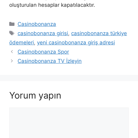
oluşturulan hesaplar kapatılacaktır.
Kategoriler
Casinobonanza
Etiketler
casinobonanza girisi
,
casinobonanza türkiye
ödemeleri
,
yeni casinobonanza giriş adresi
Casinobonanza Spor
Casinobonanza TV İzleyin
Yorum yapın
Yorum