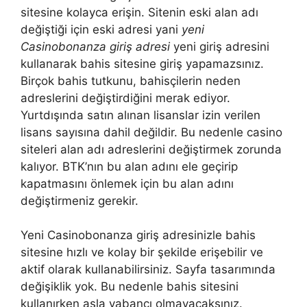
sitesine kolayca erişin. Sitenin eski alan adı
değiştiği için eski adresi yani
yeni
Casinobonanza giriş adresi
yeni giriş adresini
kullanarak bahis sitesine giriş yapamazsınız.
Birçok bahis tutkunu, bahisçilerin neden
adreslerini değiştirdiğini merak ediyor.
Yurtdışında satın alınan lisanslar izin verilen
lisans sayısına dahil değildir. Bu nedenle casino
siteleri alan adı adreslerini değiştirmek zorunda
kalıyor. BTK’nın bu alan adını ele geçirip
kapatmasını önlemek için bu alan adını
değiştirmeniz gerekir.
Yeni Casinobonanza giriş adresinizle bahis
sitesine hızlı ve kolay bir şekilde erişebilir ve
aktif olarak kullanabilirsiniz. Sayfa tasarımında
değişiklik yok. Bu nedenle bahis sitesini
kullanırken asla yabancı olmayacaksınız.