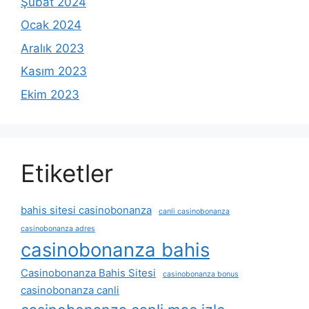
Şubat 2024
Ocak 2024
Aralık 2023
Kasım 2023
Ekim 2023
Etiketler
bahis sitesi casinobonanza
canli casinobonanza
casinobonanza adres
casinobonanza bahis
Casinobonanza Bahis Sitesi
casinobonanza bonus
casinobonanza canli