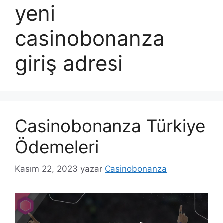
yeni
casinobonanza
giriş adresi
Casinobonanza Türkiye
Ödemeleri
Kasım 22, 2023
yazar
Casinobonanza