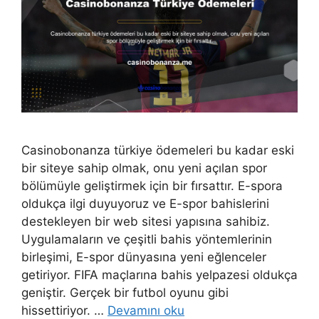
Casinobonanza türkiye ödemeleri bu kadar eski
bir siteye sahip olmak, onu yeni açılan spor
bölümüyle geliştirmek için bir fırsattır. E-spora
oldukça ilgi duyuyoruz ve E-spor bahislerini
destekleyen bir web sitesi yapısına sahibiz.
Uygulamaların ve çeşitli bahis yöntemlerinin
birleşimi, E-spor dünyasına yeni eğlenceler
getiriyor. FIFA maçlarına bahis yelpazesi oldukça
geniştir. Gerçek bir futbol oyunu gibi
hissettiriyor. …
Devamını oku